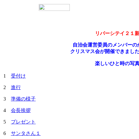
リバーシテイ２１新
自治会運営委員のメンバーの
クリスマス会が開催できまし
楽しいひと時の写
1
受付け
2
進行
3
準備の様子
4
会長挨拶
5
プレゼント
6
サンタさん１