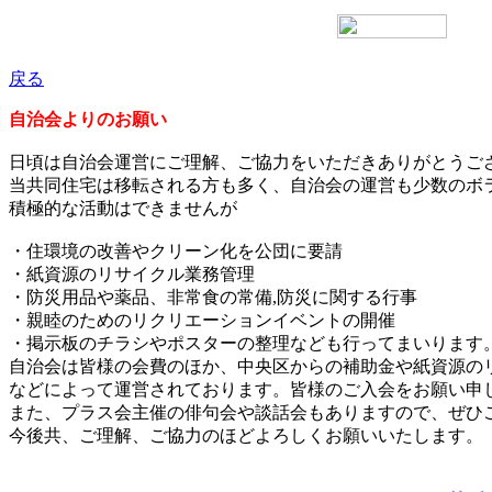
戻る
自治会よりのお願い
日頃は自治会運営にご理解、ご協力をいただきありがとうご
当共同住宅は移転される方も多く、自治会の運営も少数のボ
積極的な活動はできませんが
・住環境の改善やクリーン化を公団に要請
・紙資源のリサイクル業務管理
・防災用品や薬品、非常食の常備,
防災に関する行事
・親睦のためのリクリエーションイベントの開催
・掲示板のチラシやポスターの整理なども行ってまいります
自治会は皆様の会費のほか、中央区からの補助金や紙資源の
などによって運営されております。皆様のご入会をお願い申
また、プラス会主催の俳句会や談話会もありますので、ぜひ
今後共、ご理解、ご協力のほどよろしくお願いいたします。